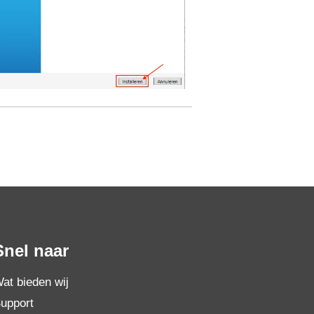
Snel naar
at bieden wij
upport