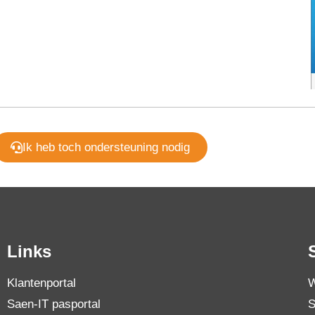
Ik heb toch ondersteuning nodig
Links
Klantenportal
W
Saen-IT pasportal
S