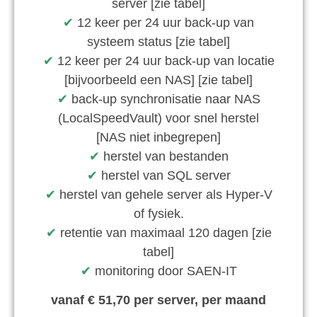
server [zie tabel]
✔︎
12 keer per 24 uur back-up van
systeem status [zie tabel]
✔︎
12 keer per 24 uur back-up van locatie
[bijvoorbeeld een NAS] [zie tabel]
✔︎
back-up synchronisatie naar NAS
(LocalSpeedVault) voor snel herstel
[NAS niet inbegrepen]
✔︎
herstel van bestanden
✔︎
herstel van SQL server
✔︎
herstel van gehele server als Hyper-V
of fysiek.
✔︎
retentie van maximaal 120 dagen [zie
tabel]
✔︎
monitoring door SAEN-IT
vanaf € 51,70 per server, per maand