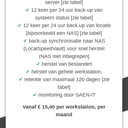
server [zie tabel]
✔︎
12 keer per 24 uur back-up van
systeem status [zie tabel]
✔︎
12 keer per 24 uur back-up van locatie
[bijvoorbeeld een NAS] [zie tabel]
✔︎
back-up synchronisatie naar NAS
(LocalSpeedVault) voor snel herstel
(NAS niet inbegrepen]
✔︎
herstel van bestanden
✔︎
herstel van gehele werkstation.
✔︎
retentie van maximaal 120 dagen [zie
tabel]
✔︎
monitoring door SAEN-IT
Vanaf € 15,40 per workstation, per
maand