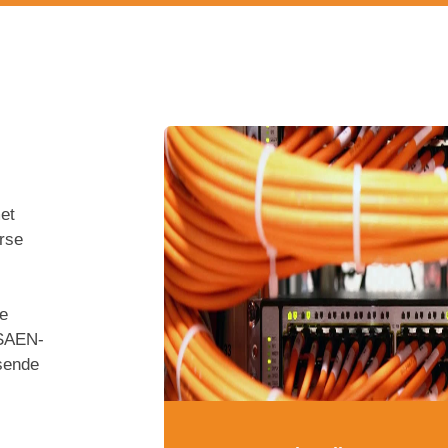
et
erse
e
 SAEN-
ssende