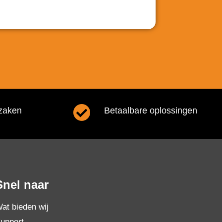
zaken
Betaalbare oplossingen
Snel naar
at bieden wij
upport