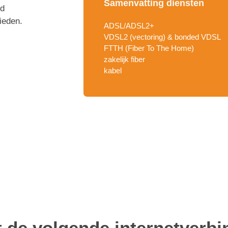
Samenvatting diensten
ld
ieden.
ADSL/ADSL2+
VDSL2 (vectoring) & bonded VDSL
FTTH (Fiber To The Home)
zakelijk fiber
kabel
t de volgende internetverbi