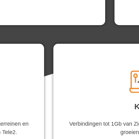
K
terreinen en
Verbindingen tot 1Gb van Zig
 Tele2.
groeien