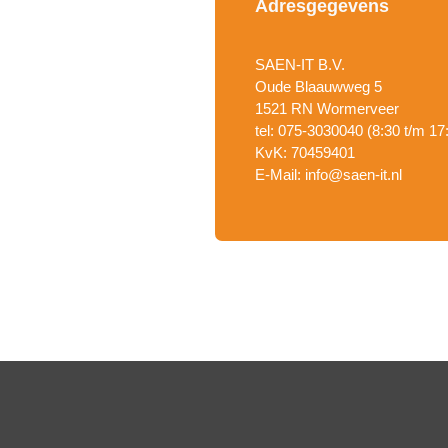
Adresgegevens
SAEN-IT B.V.
Oude Blaauwweg 5
1521 RN Wormerveer
tel: 075-3030040 (8:30 t/m 17
KvK: 70459401
E-Mail: info@saen-it.nl