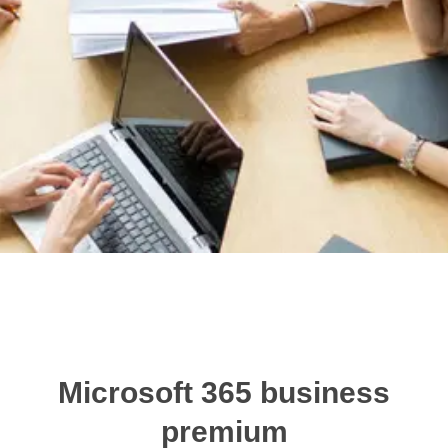
Microsoft 365-
apps voor
bedrijven
Microsoft 365 business
premium