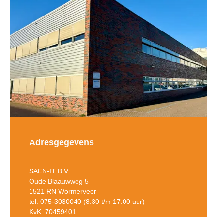
Adresgegevens
SAEN-IT B.V.
Oude Blaauwweg 5
1521 RN Wormerveer
tel: 075-3030040 (8:30 t/m 17:00 uur)
KvK: 70459401