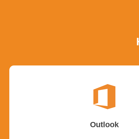
office 365 instell
Outlook