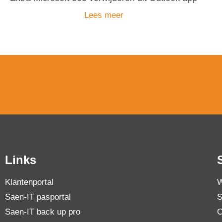
Lees meer
Links
Klantenportal
W
Saen-IT pasportal
S
Saen-IT back up pro
O