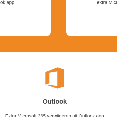
ook app
extra Mic
Outlook
Extra Microsoft 365
verwijderen
uit Outlook app