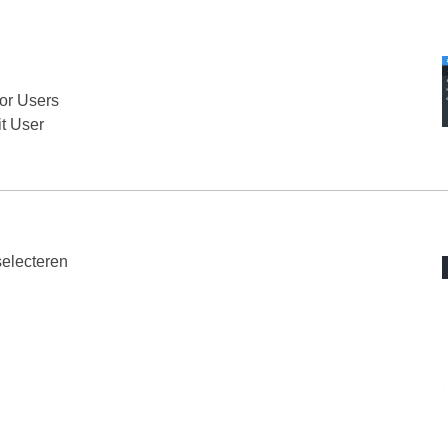
or Users
it User
selecteren