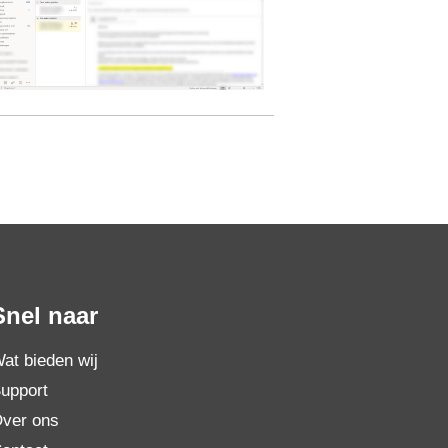
Snel naar
at bieden wij
upport
ver ons