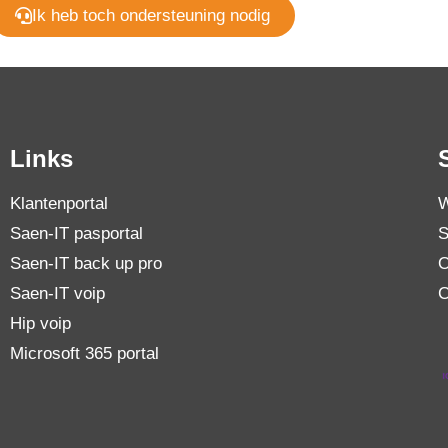
Ik heb toch ondersteuning nodig
Links
Klantenportal
W
Saen-IT pasportal
S
Saen-IT back up pro
O
Saen-IT voip
C
Hip voip
Microsoft 365 portal