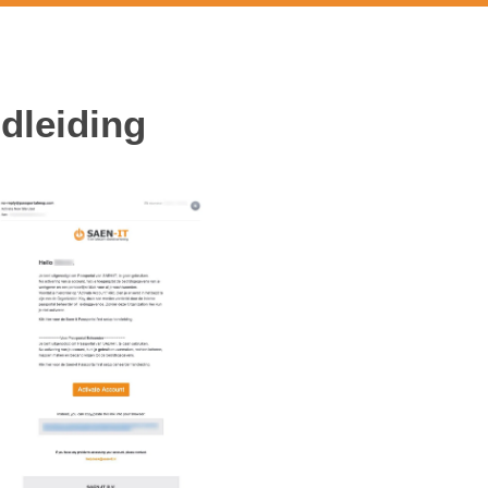
ders handleiding
ndleiding