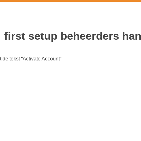
 first setup beheer
l first setup beheerders ha
 de tekst “Activate Account”.