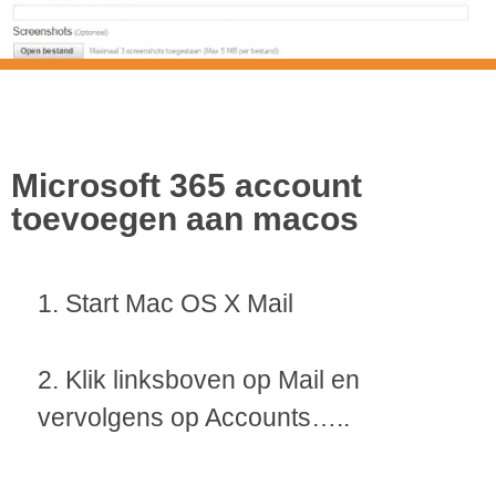
Microsoft 365
account
toevoegen aan
Microsoft 365 account
toevoegen aan macos
macos
1. Start Mac OS X Mail
2. Klik linksboven op Mail en
vervolgens op Accounts…..