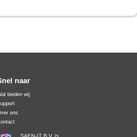
Snel naar
at bieden wij
upport
ver ons
ontact
SAEN-IT B.V. is