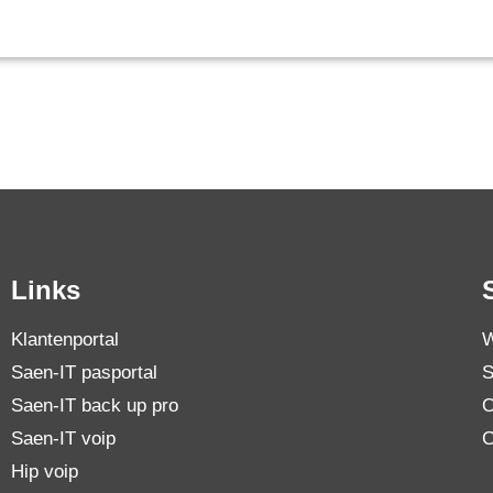
Links
Klantenportal
W
Saen-IT pasportal
S
Saen-IT back up pro
O
Saen-IT voip
C
Hip voip