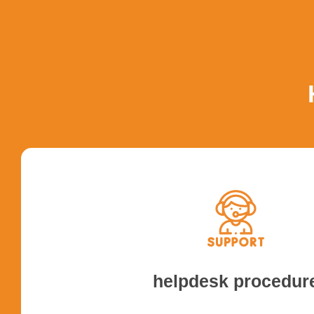
Handleidingen Sae
helpdesk procedur