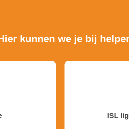
n-IT
Hier kunnen we je bij helpe
e
ISL li