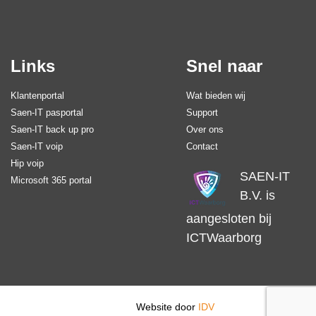
Links
Snel naar
Klantenportal
Wat bieden wij
Saen-IT pasportal
Support
Saen-IT back up pro
Over ons
Saen-IT voip
Contact
Hip voip
SAEN-IT
Microsoft 365 portal
B.V. is
aangesloten bij
ICTWaarborg
Website door
IDV